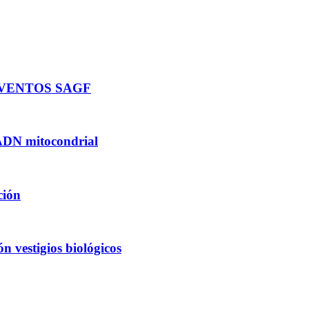
EVENTOS SAGF
 ADN mitocondrial
ción
 vestigios biológicos